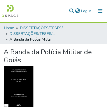
(current)
Log In
Communities & Collections
Home
DISSERTAÇÕES/TESES/MONOGRAFIAS
DISSERTAÇÕES/TESES/MONOGRAFIAS
All of DSpace
A Banda da Polícia Militar de Goiás
Statistics
A Banda da Polícia Militar de
Goiás