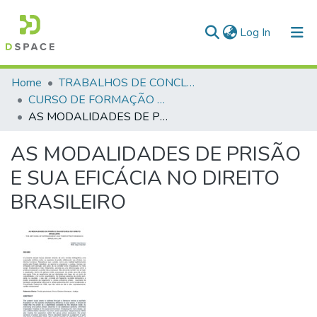
(current)
Log In
Communities & Collections
Home
TRABALHOS DE CONCLUSÃO DE CURSO - CFP (CURSO DE FORMAÇÃO DE PRAÇAS)
CURSO DE FORMAÇÃO DE PRAÇAS - CFP - 2018
All of DSpace
AS MODALIDADES DE PRISÃO E SUA EFICÁCIA NO DIREITO BRASILEIRO
Statistics
AS MODALIDADES DE PRISÃO
E SUA EFICÁCIA NO DIREITO
BRASILEIRO