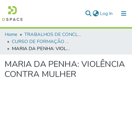
(current)
Log In
Communities & Collections
Home
TRABALHOS DE CONCLUSÃO DE CURSO - CFP (CURSO DE FORMAÇÃO DE PRAÇAS)
CURSO DE FORMAÇÃO DE PRAÇAS - CFP - 2018
All of DSpace
MARIA DA PENHA: VIOLÊNCIA CONTRA MULHER
Statistics
MARIA DA PENHA: VIOLÊNCIA
CONTRA MULHER