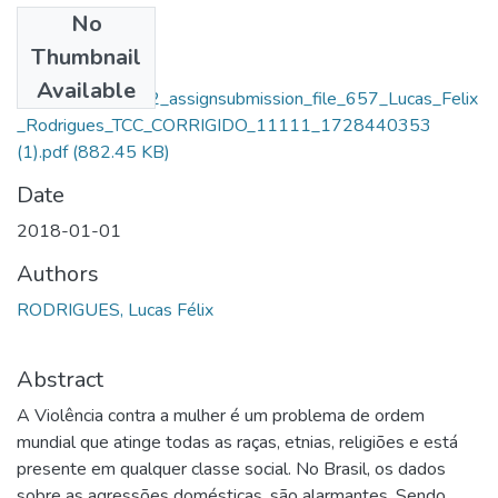
No
Files
Thumbnail
Lucas Felix
Available
Rodrigues_14042_assignsubmission_file_657_Lucas_Felix
_Rodrigues_TCC_CORRIGIDO_11111_1728440353
(1).pdf
(882.45 KB)
Date
2018-01-01
Authors
RODRIGUES, Lucas Félix
Abstract
A Violência contra a mulher é um problema de ordem
mundial que atinge todas as raças, etnias, religiões e está
presente em qualquer classe social. No Brasil, os dados
sobre as agressões domésticas, são alarmantes. Sendo