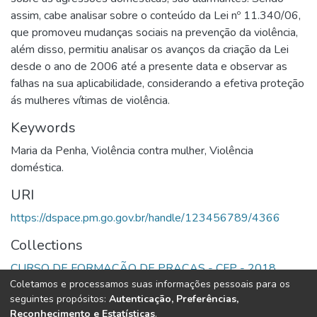
assim, cabe analisar sobre o conteúdo da Lei nº 11.340/06,
que promoveu mudanças sociais na prevenção da violência,
além disso, permitiu analisar os avanços da criação da Lei
desde o ano de 2006 até a presente data e observar as
falhas na sua aplicabilidade, considerando a efetiva proteção
ás mulheres vítimas de violência.
Keywords
Maria da Penha
,
Violência contra mulher
,
Violência
doméstica.
URI
https://dspace.pm.go.gov.br/handle/123456789/4366
Collections
CURSO DE FORMAÇÃO DE PRAÇAS - CFP - 2018
Coletamos e processamos suas informações pessoais para os
seguintes propósitos:
Autenticação, Preferências,
Full item page
Reconhecimento e Estatísticas
.