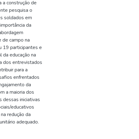
a a construção de
ente pesquisa o
dos soldados em
 importância da
a abordagem
e de campo na
u 19 participantes e
l da educação na
ia dos entrevistados
ribuir para a
safios enfrentados
 engajamento da
om a maioria dos
 dessas iniciativas
ciais/educativos
 na redução da
unitário adequado.