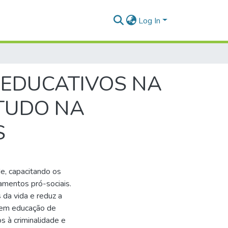
Log In
 EDUCATIVOS NA
STUDO NA
S
de, capacitando os
amentos pró-sociais.
 da vida e reduz a
r em educação de
os à criminalidade e