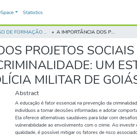
 DSpace
Statistics
CURSO DE FORMAÇÃO DE PRAÇAS - CFP - 2024
A IMPORTÂNCIA DOS PROJETOS SOCIAIS EDUCATIVOS NA PREVENÇÃO DA CRIMINALIDADE: UM ESTUDO NA ACADEMIA DE POLÍCIA MILITAR DE GOIÁS
DOS PROJETOS SOCIAIS
RIMINALIDADE: UM E
ÍCIA MILITAR DE GOIÁ
Abstract
A educação é fator essencial na prevenção da criminalida
indivíduos a tomar decisões informadas e adotar comport
Ela oferece alternativas saudáveis para lidar com desafios
vulnerabilidade ao envolvimento com o crime. Ao investi
qualidade, é possível mitigar os fatores de risco associad