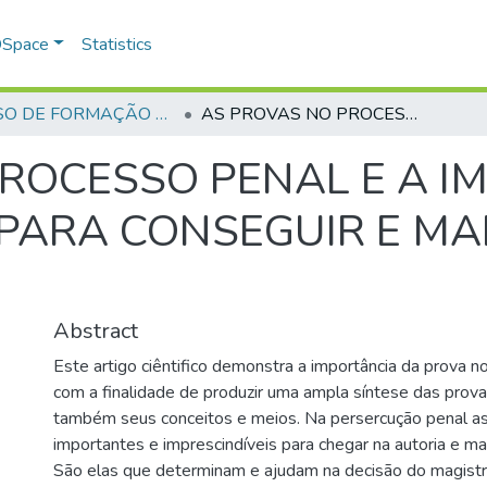
 DSpace
Statistics
CURSO DE FORMAÇÃO DE PRAÇAS - CFP - 2018
AS PROVAS NO PROCESSO PENAL E A IMPORTÂNCIA DA POLICIA MILITAR PARA CONSEGUIR E MANTER ESSAS PROVAS
ROCESSO PENAL E A I
R PARA CONSEGUIR E M
Abstract
Este artigo ciêntifico demonstra a importância da prova n
com a finalidade de produzir uma ampla síntese das prova
também seus conceitos e meios. Na persercução penal as
importantes e imprescindíveis para chegar na autoria e ma
São elas que determinam e ajudam na decisão do magistr