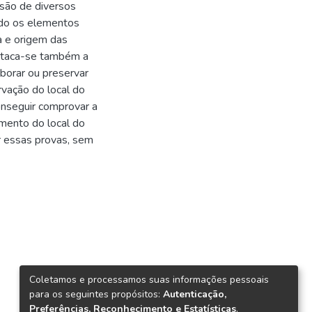
visão de diversos
ado os elementos
a e origem das
estaca-se também a
laborar ou preservar
rvação do local do
onseguir comprovar a
amento do local do
r essas provas, sem
Coletamos e processamos suas informações pessoais
para os seguintes propósitos:
Autenticação,
Preferências, Reconhecimento e Estatísticas
.