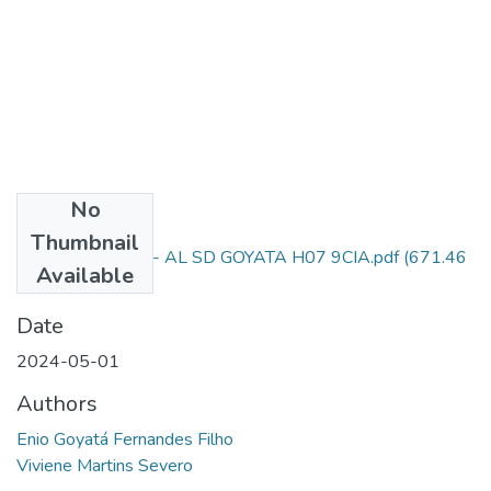
No
Files
Thumbnail
5º Depósito Final - AL SD GOYATA H07 9CIA.pdf
(671.46
Available
KB)
Date
2024-05-01
Authors
Enio Goyatá Fernandes Filho
Viviene Martins Severo