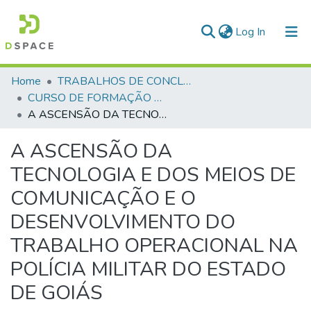
(current)
Log In
Communities & Collections
Home
TRABALHOS DE CONCLUSÃO DE CURSO - CFP (CURSO DE FORMAÇÃO DE PRAÇAS)
CURSO DE FORMAÇÃO DE PRAÇAS - CFP - 2024
All of DSpace
A ASCENSÃO DA TECNOLOGIA E DOS MEIOS DE COMUNICAÇÃO E O DESENVOLVIMENTO DO TRABALHO OPERACIONAL NA POLÍCIA MILITAR DO ESTADO DE GOIÁS
Statistics
A ASCENSÃO DA
TECNOLOGIA E DOS MEIOS DE
COMUNICAÇÃO E O
DESENVOLVIMENTO DO
TRABALHO OPERACIONAL NA
POLÍCIA MILITAR DO ESTADO
DE GOIÁS