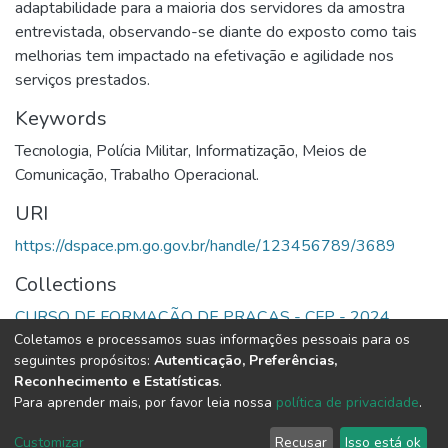
adaptabilidade para a maioria dos servidores da amostra
entrevistada, observando-se diante do exposto como tais
melhorias tem impactado na efetivação e agilidade nos
serviços prestados.
Keywords
Tecnologia
,
Polícia Militar
,
Informatização
,
Meios de
Comunicação
,
Trabalho Operacional.
URI
https://dspace.pm.go.gov.br/handle/123456789/3689
Collections
CURSO DE FORMAÇÃO DE PRAÇAS - CFP - 2024
Coletamos e processamos suas informações pessoais para os
seguintes propósitos:
Autenticação, Preferências,
Full item page
Reconhecimento e Estatísticas
.
Para aprender mais, por favor leia nossa
política de privacidade
.
DSpace software
copyright © 2002-2026
LYRASIS
Cookie
Privacy
End User
Send
Customizar
Recusar
Isso está ok