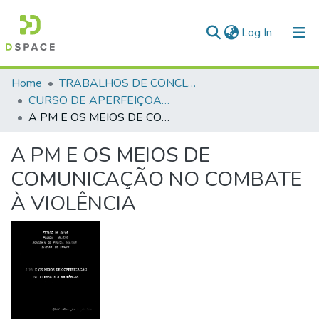
(current)
Log In
Communities & Collections
Home
TRABALHOS DE CONCLUSÃO DE CURSO - CAO (CURSO DE APERFEIÇOAMENTO DE OFICIAIS)
CURSO DE APERFEIÇOAMENTO DE OFICIAIS - CAO - 1988
All of DSpace
A PM E OS MEIOS DE COMUNICAÇÃO NO COMBATE À VIOLÊNCIA
Statistics
A PM E OS MEIOS DE
COMUNICAÇÃO NO COMBATE
À VIOLÊNCIA