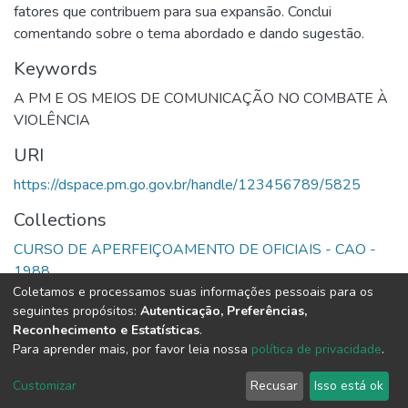
fatores que contribuem para sua expansão. Conclui
comentando sobre o tema abordado e dando sugestão.
Keywords
A PM E OS MEIOS DE COMUNICAÇÃO NO COMBATE À
VIOLÊNCIA
URI
https://dspace.pm.go.gov.br/handle/123456789/5825
Collections
CURSO DE APERFEIÇOAMENTO DE OFICIAIS - CAO -
1988
Coletamos e processamos suas informações pessoais para os
seguintes propósitos:
Autenticação, Preferências,
Full item page
Reconhecimento e Estatísticas
.
Para aprender mais, por favor leia nossa
política de privacidade
.
DSpace software
copyright © 2002-2026
LYRASIS
Cookie
Privacy
End User
Send
Customizar
Recusar
Isso está ok
settings
policy
Agreement
Feedback