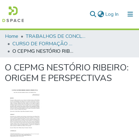
(current)
Log In
Communities & Collections
Home
TRABALHOS DE CONCLUSÃO DE CURSO - CFP (CURSO DE FORMAÇÃO DE PRAÇAS)
CURSO DE FORMAÇÃO DE PRAÇAS - CFP - 2018
All of DSpace
O CEPMG NESTÓRIO RIBEIRO: ORIGEM E PERSPECTIVAS
Statistics
O CEPMG NESTÓRIO RIBEIRO:
ORIGEM E PERSPECTIVAS