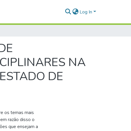
Log In
DE
CIPLINARES NA
 ESTADO DE
tre os temas mais
, em razão disso o
azões que ensejam a