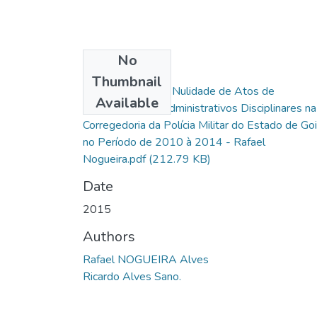
No
Files
Thumbnail
As Razões para a Nulidade de Atos de
Available
Procedimentos Administrativos Disciplinares na
Corregedoria da Polícia Militar do Estado de Go
no Período de 2010 à 2014 - Rafael
Nogueira.pdf
(212.79 KB)
Date
2015
Authors
Rafael NOGUEIRA Alves
Ricardo Alves Sano.