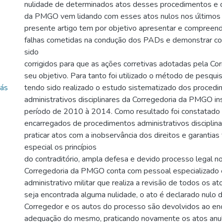
nulidade de determinados atos desses procedimentos e 
da PMGO vem lidando com esses atos nulos nos últimos 
presente artigo tem por objetivo apresentar e compreende
falhas cometidas na condução dos PADs e demonstrar c
sido
corrigidos para que as ações corretivas adotadas pela Cor
seu objetivo. Para tanto foi utilizado o método de pesquisa
iás
tendo sido realizado o estudo sistematizado dos proced
administrativos disciplinares da Corregedoria da PMGO i
período de 2010 à 2014. Como resultado foi constatado
encarregados de procedimentos administrativos disciplin
praticar atos com a inobservância dos direitos e garantia
especial os princípios
do contraditório, ampla defesa e devido processo legal n
Corregedoria da PMGO conta com pessoal especializado 
administrativo militar que realiza a revisão de todos os at
seja encontrada alguma nulidade, o ato é declarado nulo d
Corregedor e os autos do processo são devolvidos ao en
adequação do mesmo, praticando novamente os atos anu