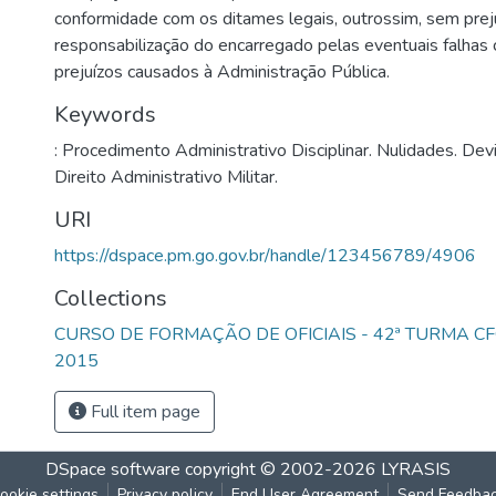
conformidade com os ditames legais, outrossim, sem prej
responsabilização do encarregado pelas eventuais falhas
prejuízos causados à Administração Pública.
Keywords
: Procedimento Administrativo Disciplinar. Nulidades. De
Direito Administrativo Militar.
URI
https://dspace.pm.go.gov.br/handle/123456789/4906
Collections
CURSO DE FORMAÇÃO DE OFICIAIS - 42ª TURMA CF
2015
Full item page
DSpace software
copyright © 2002-2026
LYRASIS
ookie settings
Privacy policy
End User Agreement
Send Feedba