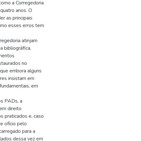
como a Corregedoria
quatro anos. O
r as principais
omo esses erros tem
regedoria atinjam
 bibliográfica,
imentos
nstaurados no
 que embora alguns
ares insistam em
s fundamentais, em
os PADs, a
em direito
os praticados e, caso
e ofício pelo
carregado para a
lados dessa vez em