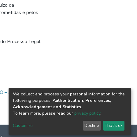
uízo da
 cometidas e pelos
vido Processo Legal.
O – ASPIRANTES -
We collect and process your personal information for the
following purposes:
Authentication, Preferences,
Acknowledgement and Statistics
.
To learn more, please read our
privacy policy
.
Customize
Decline
That's ok
ck