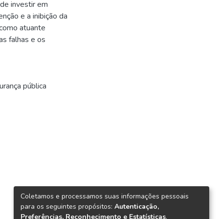
de investir em
nção e a inibição da
e como atuante
as falhas e os
gurança pública
Coletamos e processamos suas informações pessoais
para os seguintes propósitos:
Autenticação,
Preferências, Reconhecimento e Estatísticas
.