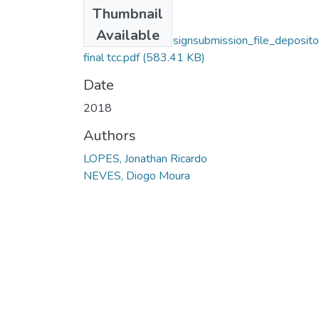
Files
Thumbnail
Jonathan Ricardo
Available
Lopes_14328_assignsubmission_file_deposito
final tcc.pdf
(583.41 KB)
Date
2018
Authors
LOPES, Jonathan Ricardo
NEVES, Diogo Moura