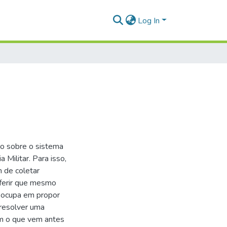
Log In
U
do sobre o sistema
 Militar. Para isso,
m de coletar
nferir que mesmo
reocupa em propor
 resolver uma
om o que vem antes