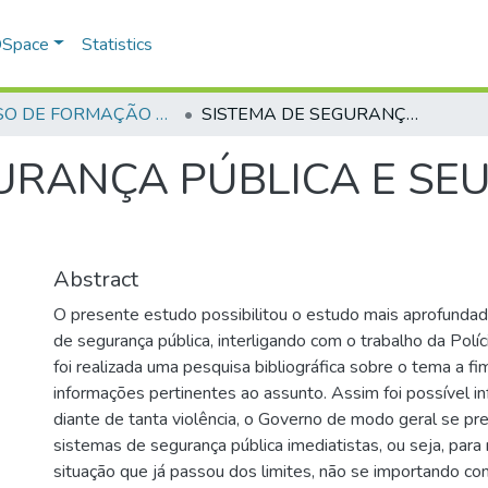
 DSpace
Statistics
CURSO DE FORMAÇÃO DE PRAÇAS - CFP - 2018
SISTEMA DE SEGURANÇA PÚBLICA E SEU FUNCIONALISMO
URANÇA PÚBLICA E SE
Abstract
O presente estudo possibilitou o estudo mais aprofunda
de segurança pública, interligando com o trabalho da Polícia
foi realizada uma pesquisa bibliográfica sobre o tema a fi
informações pertinentes ao assunto. Assim foi possível i
diante de tanta violência, o Governo de modo geral se p
sistemas de segurança pública imediatistas, ou seja, para
situação que já passou dos limites, não se importando c