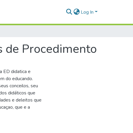
Log In
s de Procedimento
a ED didatica e
gem do educando.
seus conceilos, seu
dos didáticos que
dades e deleitos que
ucaçao, que e a