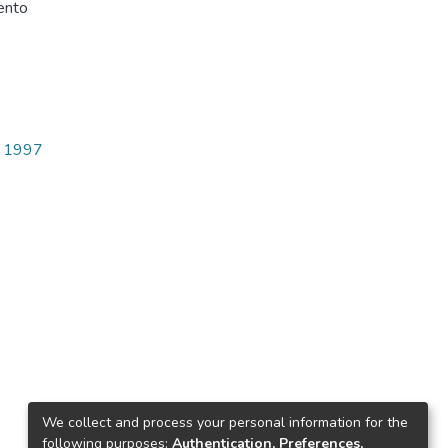
ento
 1997
We collect and process your personal information for the
following purposes:
Authentication, Preferences,