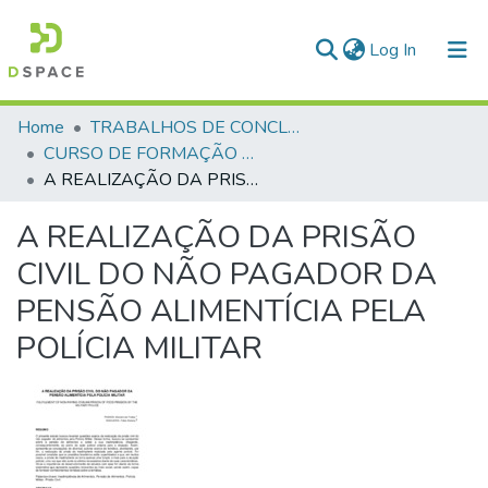
(current)
Log In
Communities & Collections
Home
TRABALHOS DE CONCLUSÃO DE CURSO - CFP (CURSO DE FORMAÇÃO DE PRAÇAS)
CURSO DE FORMAÇÃO DE PRAÇAS - CFP - 2018
All of DSpace
A REALIZAÇÃO DA PRISÃO CIVIL DO NÃO PAGADOR DA PENSÃO ALIMENTÍCIA PELA POLÍCIA MILITAR
Statistics
A REALIZAÇÃO DA PRISÃO
CIVIL DO NÃO PAGADOR DA
PENSÃO ALIMENTÍCIA PELA
POLÍCIA MILITAR