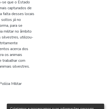
ta-se que o Estado
imais capturados de
a falta desses locais
 soltos já no
orma, para se
a militar no âmbito
ilvestres, utilizou-
stritamente
umentos acerca dos
ra os animais
e trabalhar com
nimais silvestres.
Polícia Militar
Coletamos e processamos suas informações pessoais