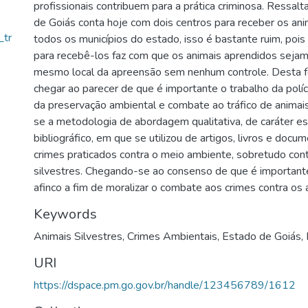
profissionais contribuem para a prática criminosa. Ressal
de Goiás conta hoje com dois centros para receber os an
_tr
todos os municípios do estado, isso é bastante ruim, pois 
para recebê-los faz com que os animais aprendidos sejam
mesmo local da apreensão sem nenhum controle. Desta f
chegar ao parecer de que é importante o trabalho da políci
da preservação ambiental e combate ao tráfico de animais s
se a metodologia de abordagem qualitativa, de caráter e
bibliográfico, em que se utilizou de artigos, livros e doc
crimes praticados contra o meio ambiente, sobretudo cont
silvestres. Chegando-se ao consenso de que é important
afinco a fim de moralizar o combate aos crimes contra os a
Keywords
Animais Silvestres
,
Crimes Ambientais
,
Estado de Goiás
,
URI
https://dspace.pm.go.gov.br/handle/123456789/1612