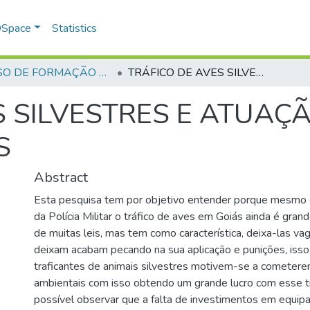
 DSpace
Statistics
CURSO DE FORMAÇÃO DE PRAÇAS - CFP - 2018
TRÁFICO DE AVES SILVESTRES E ATUAÇÃO DA POLÍCIA MILITAR DE GOIÁS
S SILVESTRES E ATUAÇÃ
S
Abstract
Esta pesquisa tem por objetivo entender porque mesmo 
da Polícia Militar o tráfico de aves em Goiás ainda é grand
de muitas leis, mas tem como característica, deixa-las v
deixam acabam pecando na sua aplicação e punições, isso
traficantes de animais silvestres motivem-se a cometere
ambientais com isso obtendo um grande lucro com esse ti
possível observar que a falta de investimentos em equi