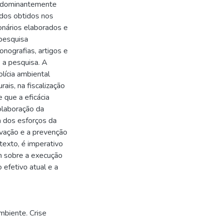
predominantemente
ados obtidos nos
onários elaborados e
 pesquisa
nografias, artigos e
 a pesquisa. A
lícia ambiental
ais, na fiscalização
 que a eficácia
olaboração da
 dos esforços da
rvação e a prevenção
exto, é imperativo
m sobre a execução
efetivo atual e a
mbiente. Crise