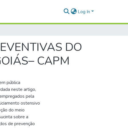
Log In
REVENTIVAS DO
GOIÁS– CAPM
em pública
dada neste artigo,
s empregados pela
oliciamento ostensivo
eção do meio
sucinta sobre a
odos de prevenção