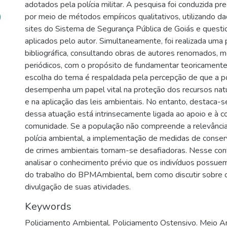
adotados pela polícia militar. A pesquisa foi conduzida 
)
por meio de métodos empíricos qualitativos, utilizando d
sites do Sistema de Segurança Pública de Goiás e questi
aplicados pelo autor. Simultaneamente, foi realizada uma
bibliográfica, consultando obras de autores renomados, mo
periódicos, com o propósito de fundamentar teoricamente
escolha do tema é respaldada pela percepção de que a po
desempenha um papel vital na proteção dos recursos natur
e na aplicação das leis ambientais. No entanto, destaca-se
dessa atuação está intrinsecamente ligada ao apoio e à c
comunidade. Se a população não compreende a relevância
polícia ambiental, a implementação de medidas de conse
de crimes ambientais tornam-se desafiadoras. Nesse cont
analisar o conhecimento prévio que os indivíduos possue
do trabalho do BPMAmbiental, bem como discutir sobre o 
divulgação de suas atividades.
Keywords
Policiamento Ambiental. Policiamento Ostensivo. Meio A