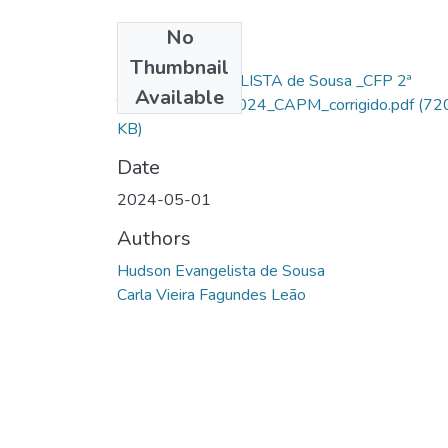
No
Files
Thumbnail
Hudson EVANGELISTA de Sousa _CFP 2ª
Available
TURMA 2023_2024_CAPM_corrigido.pdf
(72
KB)
Date
2024-05-01
Authors
Hudson Evangelista de Sousa
Carla Vieira Fagundes Leão