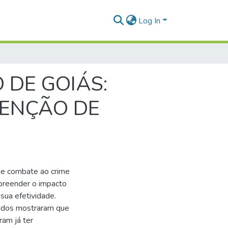
Log In
 DE GOIÁS:
VENÇÃO DE
 de combate ao crime
mpreender o impacto
ua efetividade.
tados mostraram que
am já ter