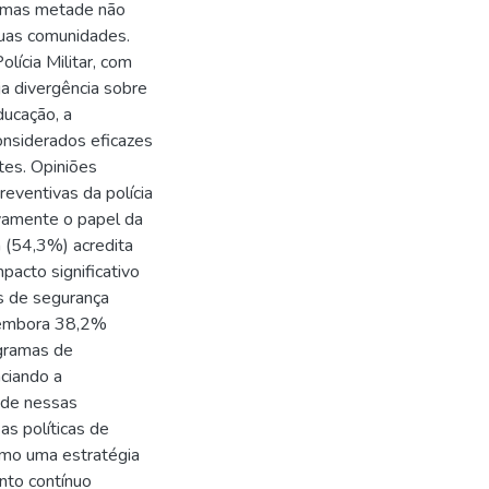
r, mas metade não
suas comunidades.
ícia Militar, com
ja divergência sobre
ducação, a
nsiderados eficazes
tes. Opiniões
eventivas da polícia
vamente o papel da
a (54,3%) acredita
acto significativo
es de segurança
, embora 38,2%
ogramas de
nciando a
ade nessas
as políticas de
omo uma estratégia
nto contínuo