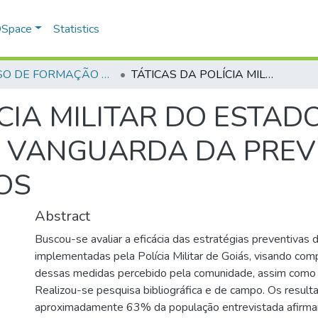
 DSpace
Statistics
CURSO DE FORMAÇÃO DE PRAÇAS - CFP - 2024
TÁTICAS DA POLÍCIA MILITAR DO ESTADO DE GOIÁS: ESTRATÉGIAS NA VANGUARDA DA PREVENÇÃO DE CRIMES VIOLENTOS
CIA MILITAR DO ESTADO
A VANGUARDA DA PRE
OS
Abstract
Buscou-se avaliar a eficácia das estratégias preventivas
implementadas pela Polícia Militar de Goiás, visando co
dessas medidas percebido pela comunidade, assim como s
Realizou-se pesquisa bibliográfica e de campo. Os resul
aproximadamente 63% da população entrevistada afirmar