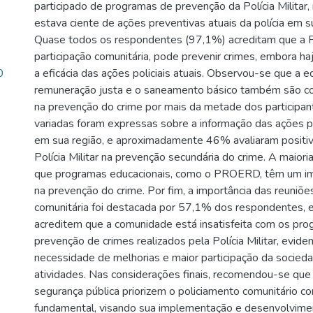
participado de programas de prevenção da Polícia Milita
estava ciente de ações preventivas atuais da polícia em 
Quase todos os respondentes (97,1%) acreditam que a Pol
participação comunitária, pode prevenir crimes, embora ha
0
a eficácia das ações policiais atuais. Observou-se que a e
remuneração justa e o saneamento básico também são co
na prevenção do crime por mais da metade dos participan
variadas foram expressas sobre a informação das ações pr
em sua região, e aproximadamente 46% avaliaram positi
Polícia Militar na prevenção secundária do crime. A maiori
que programas educacionais, como o PROERD, têm um imp
na prevenção do crime. Por fim, a importância das reuniõ
comunitária foi destacada por 57,1% dos respondentes
acreditem que a comunidade está insatisfeita com os pr
prevenção de crimes realizados pela Polícia Militar, evide
necessidade de melhorias e maior participação da socied
atividades. Nas considerações finais, recomendou-se que 
segurança pública priorizem o policiamento comunitário c
fundamental, visando sua implementação e desenvolvime