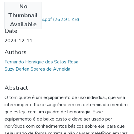
No
Files
Thumbnail
Tcc_Fernando_final.pdf
(262.91 KB)
Available
Date
2023-12-11
Authors
Fernando Henrique dos Satos Rosa
Suzy Darlen Soares de Almeida
Abstract
O torniquete é um equipamento de uso individual, que visa
interromper o fluxo sanguíneo em um determinado membro
que esteja com um quadro de hemorragia. Esse
equipamento é de baixo custo e deve ser usado por
indivíduos com conhecimentos básicos sobre ele, para que
seja usado de forma correta e não causar malefícios em vez