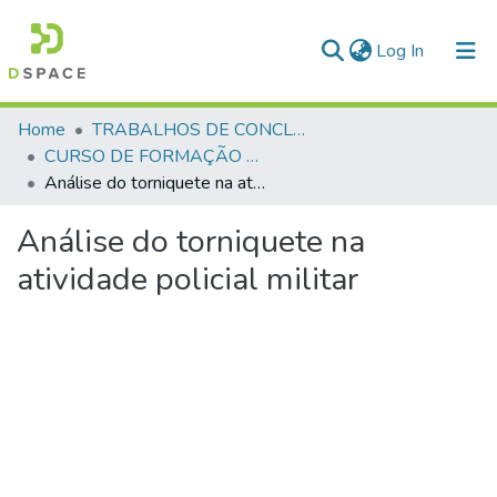
(current)
Log In
Communities & Collections
Home
TRABALHOS DE CONCLUSÃO DE CURSO - CFP (CURSO DE FORMAÇÃO DE PRAÇAS)
CURSO DE FORMAÇÃO DE PRAÇAS - CFP - 2023
All of DSpace
Análise do torniquete na atividade policial militar
Statistics
Análise do torniquete na
atividade policial militar