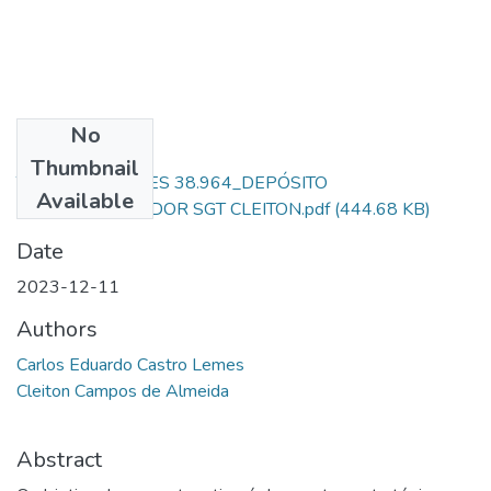
No
Files
Thumbnail
TCC_AL SD LEMES 38.964_DEPÓSITO
Available
FINAL_ORIENTADOR SGT CLEITON.pdf
(444.68 KB)
Date
2023-12-11
Authors
Carlos Eduardo Castro Lemes
Cleiton Campos de Almeida
Abstract