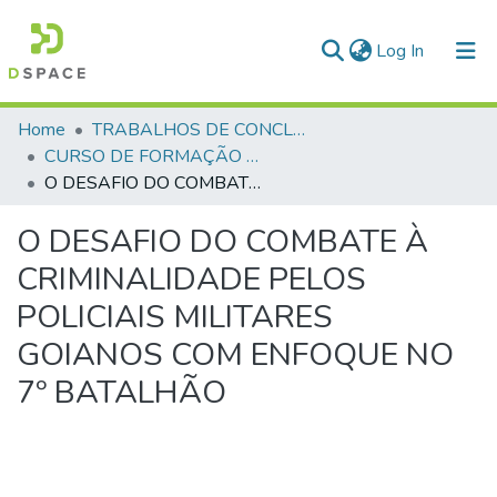
(current)
Log In
Communities & Collections
Home
TRABALHOS DE CONCLUSÃO DE CURSO - CFP (CURSO DE FORMAÇÃO DE PRAÇAS)
CURSO DE FORMAÇÃO DE PRAÇAS - CFP - 2023
All of DSpace
O DESAFIO DO COMBATE À CRIMINALIDADE PELOS POLICIAIS MILITARES GOIANOS COM ENFOQUE NO 7º BATALHÃO
Statistics
O DESAFIO DO COMBATE À
CRIMINALIDADE PELOS
POLICIAIS MILITARES
GOIANOS COM ENFOQUE NO
7º BATALHÃO