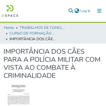
(current)
Log In
Communities & Collections
Home
TRABALHOS DE CONCLUSÃO DE CURSO - CFP (CURSO DE FORMAÇÃO DE PRAÇAS)
CURSO DE FORMAÇÃO DE PRAÇAS - CFP - 2018
All of DSpace
IMPORTÂNCIA DOS CÃES PARA A POLÍCIA MILITAR COM VISTA AO COMBATE À CRIMINALIDADE
Statistics
IMPORTÂNCIA DOS CÃES
PARA A POLÍCIA MILITAR COM
VISTA AO COMBATE À
CRIMINALIDADE