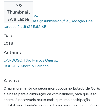
No
Files
Thumbnail
Túlio Marcos Queiroz
Available
Cardoso_14867_assignsubmission_file_Redação Final
cardoso 2.pdf
(365.63 KB)
Date
2018
Authors
CARDOSO, Túlio Marcos Queiroz
BORGES, Marcelo Barbosa
Abstract
O aprimoramento da segurança pública no Estado de Goiás
é a base para a diminuição da criminalidade, para que isso
ocorra, é necessário muito mais que uma participação
estatal, mas também social, o tema em si traz a relevância