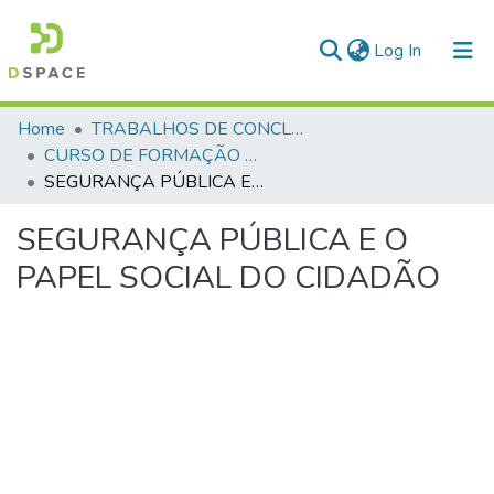
(current)
Log In
Communities & Collections
Home
TRABALHOS DE CONCLUSÃO DE CURSO - CFP (CURSO DE FORMAÇÃO DE PRAÇAS)
CURSO DE FORMAÇÃO DE PRAÇAS - CFP - 2018
All of DSpace
SEGURANÇA PÚBLICA E O PAPEL SOCIAL DO CIDADÃO
Statistics
SEGURANÇA PÚBLICA E O
PAPEL SOCIAL DO CIDADÃO