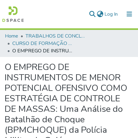
(current)
Log In
Communities & Collections
Home
TRABALHOS DE CONCLUSÃO DE CURSO - CFO (CURSO DE FORMAÇÃO DE OFICIAIS)
CURSO DE FORMAÇÃO DE OFICIAIS - 47ª TURMA CFO – ASPIRANTES - 2025
All of DSpace
O EMPREGO DE INSTRUMENTOS DE MENOR POTENCIAL OFENSIVO COMO ESTRATÉGIA DE CONTROLE DE MASSAS: Uma Análise do Batalhão de Choque (BPMCHOQUE) da Polícia Militar de Goiás
Statistics
O EMPREGO DE
INSTRUMENTOS DE MENOR
POTENCIAL OFENSIVO COMO
ESTRATÉGIA DE CONTROLE
DE MASSAS: Uma Análise do
Batalhão de Choque
(BPMCHOQUE) da Polícia