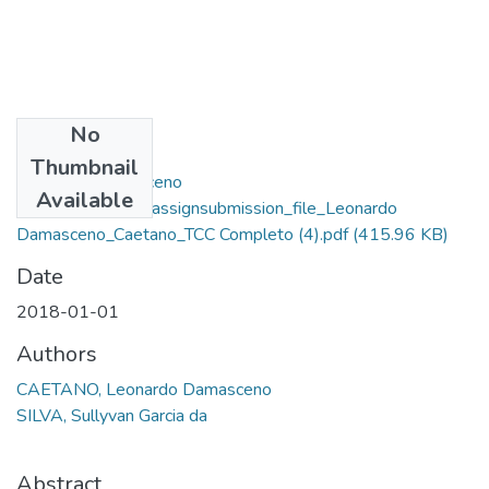
No
Files
Thumbnail
Leonardo Damasceno
Available
Caetano_13684_assignsubmission_file_Leonardo
Damasceno_Caetano_TCC Completo (4).pdf
(415.96 KB)
Date
2018-01-01
Authors
CAETANO, Leonardo Damasceno
SILVA, Sullyvan Garcia da
Abstract