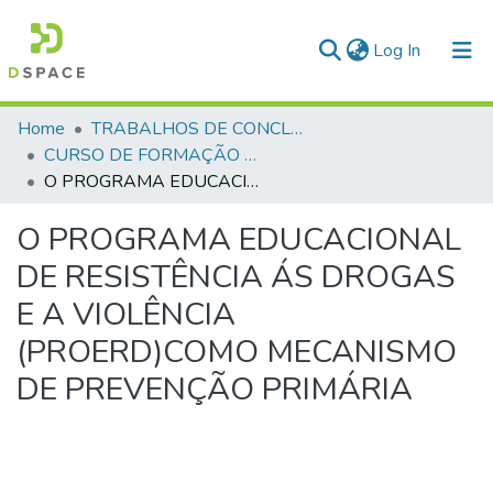
(current)
Log In
Communities & Collections
Home
TRABALHOS DE CONCLUSÃO DE CURSO - CFP (CURSO DE FORMAÇÃO DE PRAÇAS)
CURSO DE FORMAÇÃO DE PRAÇAS - CFP - 2018
All of DSpace
O PROGRAMA EDUCACIONAL DE RESISTÊNCIA ÁS DROGAS E A VIOLÊNCIA (PROERD)COMO MECANISMO DE PREVENÇÃO PRIMÁRIA
Statistics
O PROGRAMA EDUCACIONAL
DE RESISTÊNCIA ÁS DROGAS
E A VIOLÊNCIA
(PROERD)COMO MECANISMO
DE PREVENÇÃO PRIMÁRIA