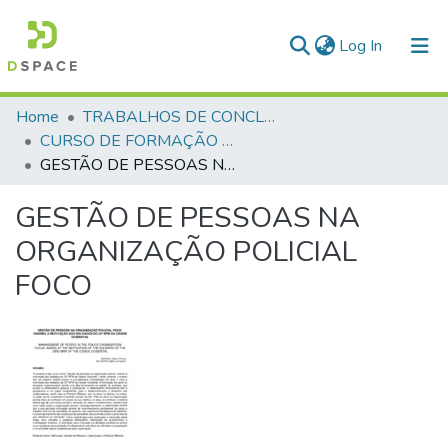
(current)
Log In
Communities & Collections
Home
TRABALHOS DE CONCLUSÃO DE CURSO - CFP (CURSO DE FORMAÇÃO DE PRAÇAS)
CURSO DE FORMAÇÃO DE PRAÇAS - CFP - 2018
All of DSpace
GESTÃO DE PESSOAS NA ORGANIZAÇÃO POLICIAL FOCO
Statistics
GESTÃO DE PESSOAS NA
ORGANIZAÇÃO POLICIAL
FOCO