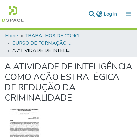
(current)
Log In
Communities & Collections
Home
TRABALHOS DE CONCLUSÃO DE CURSO - CFP (CURSO DE FORMAÇÃO DE PRAÇAS)
CURSO DE FORMAÇÃO DE PRAÇAS - CFP - 2018
All of DSpace
A ATIVIDADE DE INTELIGÊNCIA COMO AÇÃO ESTRATÉGICA DE REDUÇÃO DA CRIMINALIDADE
Statistics
A ATIVIDADE DE INTELIGÊNCIA
COMO AÇÃO ESTRATÉGICA
DE REDUÇÃO DA
CRIMINALIDADE