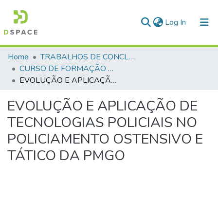
(current)
Log In
Communities & Collections
Home
TRABALHOS DE CONCLUSÃO DE CURSO - CFP (CURSO DE FORMAÇÃO DE PRAÇAS)
CURSO DE FORMAÇÃO DE PRAÇAS - CFP- 2025 - 2ª Turma
All of DSpace
EVOLUÇÃO E APLICAÇÃO DE TECNOLOGIAS POLICIAIS NO POLICIAMENTO OSTENSIVO E TÁTICO DA PMGO
Statistics
EVOLUÇÃO E APLICAÇÃO DE
TECNOLOGIAS POLICIAIS NO
POLICIAMENTO OSTENSIVO E
TÁTICO DA PMGO