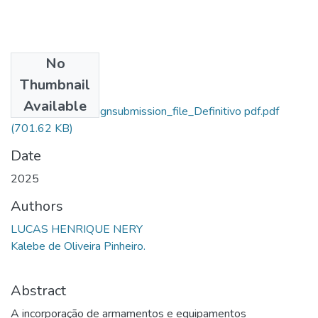
No
Files
Thumbnail
Lucas Henrique
Available
Nery_76900_assignsubmission_file_Definitivo pdf.pdf
(701.62 KB)
Date
2025
Authors
LUCAS HENRIQUE NERY
Kalebe de Oliveira Pinheiro.
Abstract
A incorporação de armamentos e equipamentos