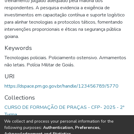
treinamento julgado adequado pela maioria dos
respondentes. A pesquisa evidencia a exigência de
investimentos em capacitação contínua e suporte logístico
para alinhar tecnologias a protocolos táticos, fomentando
intervenções proporcionais e éticas na segurança pública
goiana.
Keywords
Tecnologias policiais. Policiamento ostensivo. Armamentos
não letais. Polícia Militar de Goiás.
URI
https://dspace.pm.go.gov.br/handle/123456789/5770
Collections
CURSO DE FORMAÇÃO DE PRAÇAS - CFP- 2025 - 2ª
Turma
We collect and process your personal information for the
following purposes:
Authentication, Preferences,
Full item page
Acknowledgement and Statistics
.