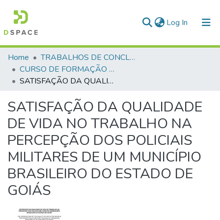
(current)
Log In
Communities & Collections
Home
TRABALHOS DE CONCLUSÃO DE CURSO - CFP (CURSO DE FORMAÇÃO DE PRAÇAS)
CURSO DE FORMAÇÃO DE PRAÇAS - CFP - 2018
All of DSpace
SATISFAÇÃO DA QUALIDADE DE VIDA NO TRABALHO NA PERCEPÇÃO DOS POLICIAIS MILITARES DE UM MUNICÍPIO BRASILEIRO DO ESTADO DE GOIÁS
Statistics
SATISFAÇÃO DA QUALIDADE
DE VIDA NO TRABALHO NA
PERCEPÇÃO DOS POLICIAIS
MILITARES DE UM MUNICÍPIO
BRASILEIRO DO ESTADO DE
GOIÁS