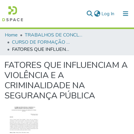
(current)
Log In
Communities & Collections
Home
TRABALHOS DE CONCLUSÃO DE CURSO - CFP (CURSO DE FORMAÇÃO DE PRAÇAS)
CURSO DE FORMAÇÃO DE PRAÇAS - CFP - 2018
All of DSpace
FATORES QUE INFLUENCIAM A VIOLÊNCIA E A CRIMINALIDADE NA SEGURANÇA PÚBLICA
Statistics
FATORES QUE INFLUENCIAM A
VIOLÊNCIA E A
CRIMINALIDADE NA
SEGURANÇA PÚBLICA