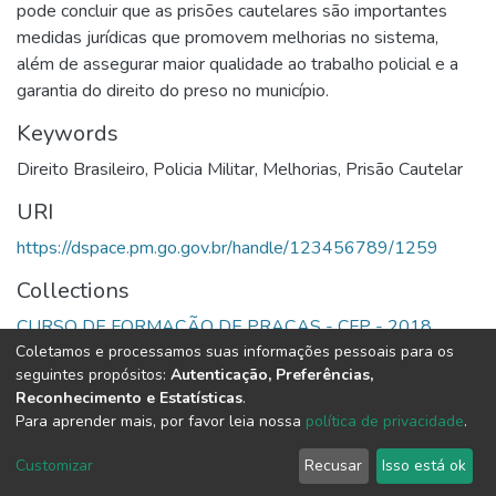
pode concluir que as prisões cautelares são importantes
medidas jurídicas que promovem melhorias no sistema,
além de assegurar maior qualidade ao trabalho policial e a
garantia do direito do preso no município.
Keywords
Direito Brasileiro
,
Policia Militar
,
Melhorias
,
Prisão Cautelar
URI
https://dspace.pm.go.gov.br/handle/123456789/1259
Collections
CURSO DE FORMAÇÃO DE PRAÇAS - CFP - 2018
Coletamos e processamos suas informações pessoais para os
seguintes propósitos:
Autenticação, Preferências,
Full item page
Reconhecimento e Estatísticas
.
Para aprender mais, por favor leia nossa
política de privacidade
.
DSpace software
copyright © 2002-2026
LYRASIS
Cookie
Privacy
End User
Send
Customizar
Recusar
Isso está ok
settings
policy
Agreement
Feedback