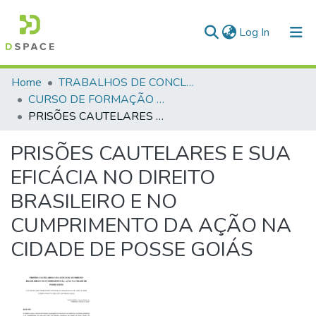
(current)
Log In
Communities & Collections
Home
TRABALHOS DE CONCLUSÃO DE CURSO - CFP (CURSO DE FORMAÇÃO DE PRAÇAS)
CURSO DE FORMAÇÃO DE PRAÇAS - CFP - 2018
All of DSpace
PRISÕES CAUTELARES E SUA EFICÁCIA NO DIREITO BRASILEIRO E NO CUMPRIMENTO DA AÇÃO NA CIDADE DE POSSE GOIÁS
Statistics
PRISÕES CAUTELARES E SUA
EFICÁCIA NO DIREITO
BRASILEIRO E NO
CUMPRIMENTO DA AÇÃO NA
CIDADE DE POSSE GOIÁS