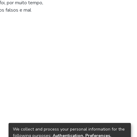
oi, por muito tempo,
os falsos e mal
We collect and process your personal information for the
following purposes:
Authentication, Preferences,