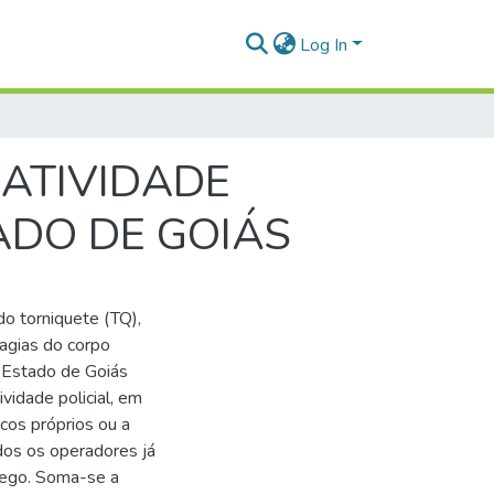
Log In
ATIVIDADE
ADO DE GOIÁS
do torniquete (TQ),
agias do corpo
o Estado de Goiás
vidade policial, em
cos próprios ou a
dos os operadores já
rego. Soma-se a