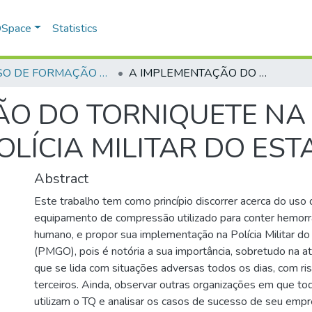
 DSpace
Statistics
CURSO DE FORMAÇÃO DE PRAÇAS - CFP - 2023
A IMPLEMENTAÇÃO DO TORNIQUETE NA ATIVIDADE OSTENSIVA DA POLÍCIA MILITAR DO ESTADO DE GOIÁS
O DO TORNIQUETE NA 
OLÍCIA MILITAR DO EST
Abstract
Este trabalho tem como princípio discorrer acerca do uso 
equipamento de compressão utilizado para conter hemorr
humano, e propor sua implementação na Polícia Militar d
(PMGO), pois é notória a sua importância, sobretudo na ati
que se lida com situações adversas todos os dias, com ris
terceiros. Ainda, observar outras organizações em que to
utilizam o TQ e analisar os casos de sucesso de seu emp