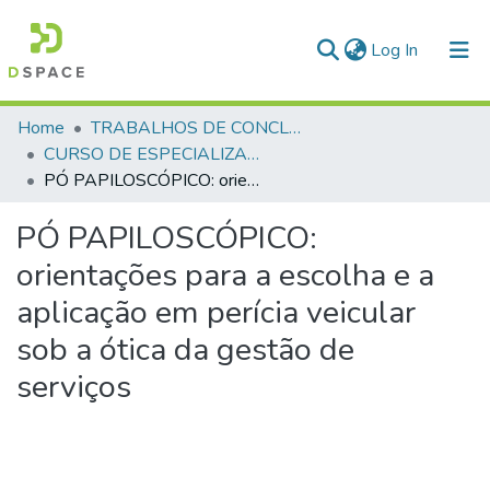
(current)
Log In
Communities & Collections
Home
TRABALHOS DE CONCLUSÃO DE CURSO - CEGESP (CURSO DE ESPECIALIZAÇÃO EM GERENCIAMENTO EM SEGURANÇA PÚBLICA)
CURSO DE ESPECIALIZAÇÃO EM GERENCIAMENTO EM SEGURANÇA PÚBLICA - CEGESP - 2024
All of DSpace
PÓ PAPILOSCÓPICO: orientações para a escolha e a aplicação em perícia veicular sob a ótica da gestão de serviços
Statistics
PÓ PAPILOSCÓPICO:
orientações para a escolha e a
aplicação em perícia veicular
sob a ótica da gestão de
serviços