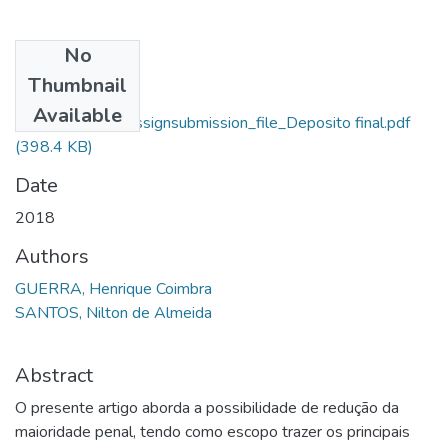
No
Files
Thumbnail
Henrique Coimbra
Available
Guerra_13547_assignsubmission_file_Deposito final.pdf
(398.4 KB)
Date
2018
Authors
GUERRA, Henrique Coimbra
SANTOS, Nilton de Almeida
Abstract
O presente artigo aborda a possibilidade de redução da
maioridade penal, tendo como escopo trazer os principais