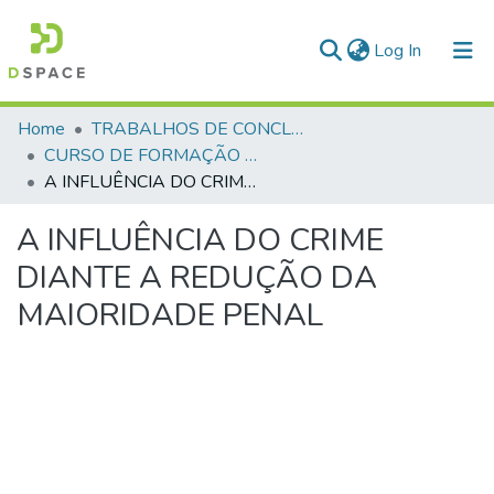
(current)
Log In
Communities & Collections
Home
TRABALHOS DE CONCLUSÃO DE CURSO - CFP (CURSO DE FORMAÇÃO DE PRAÇAS)
CURSO DE FORMAÇÃO DE PRAÇAS - CFP - 2018
All of DSpace
A INFLUÊNCIA DO CRIME DIANTE A REDUÇÃO DA MAIORIDADE PENAL
Statistics
A INFLUÊNCIA DO CRIME
DIANTE A REDUÇÃO DA
MAIORIDADE PENAL