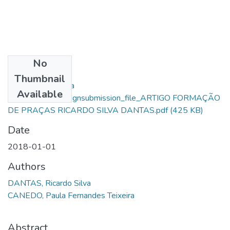
No
Files
Thumbnail
Ricardo Dantas Da
Available
Silva_10284_assignsubmission_file_ARTIGO FORMAÇÃO
DE PRAÇAS RICARDO SILVA DANTAS.pdf
(425 KB)
Date
2018-01-01
Authors
DANTAS, Ricardo Silva
CANEDO, Paula Fernandes Teixeira
Abstract