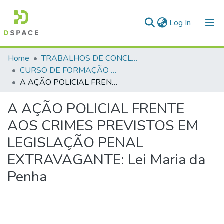
(current)
Log In
Communities & Collections
Home
TRABALHOS DE CONCLUSÃO DE CURSO - CFP (CURSO DE FORMAÇÃO DE PRAÇAS)
CURSO DE FORMAÇÃO DE PRAÇAS - CFP - 2018
All of DSpace
A AÇÃO POLICIAL FRENTE AOS CRIMES PREVISTOS EM LEGISLAÇÃO PENAL EXTRAVAGANTE: Lei Maria da Penha
Statistics
A AÇÃO POLICIAL FRENTE
AOS CRIMES PREVISTOS EM
LEGISLAÇÃO PENAL
EXTRAVAGANTE: Lei Maria da
Penha