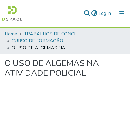
(current)
Log In
Communities & Collections
Home
TRABALHOS DE CONCLUSÃO DE CURSO - CFP (CURSO DE FORMAÇÃO DE PRAÇAS)
CURSO DE FORMAÇÃO DE PRAÇAS - CFP - 2018
All of DSpace
O USO DE ALGEMAS NA ATIVIDADE POLICIAL
Statistics
O USO DE ALGEMAS NA
ATIVIDADE POLICIAL