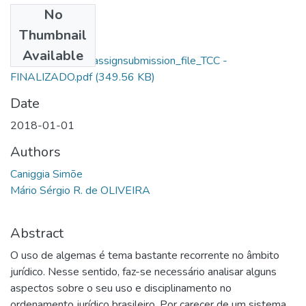
No
Files
Thumbnail
Caniggia Simões
Available
Lacerda_13767_assignsubmission_file_TCC -
FINALIZADO.pdf
(349.56 KB)
Date
2018-01-01
Authors
Caniggia Simõe
Mário Sérgio R. de OLIVEIRA
Abstract
O uso de algemas é tema bastante recorrente no âmbito
jurídico. Nesse sentido, faz-se necessário analisar alguns
aspectos sobre o seu uso e disciplinamento no
ordenamento jurídico brasileiro. Por carecer de um sistema