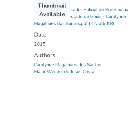
Files
Thumbnail
A Atividade do Atirador Policial de Precisão na
Available
Polícia Militar do Estado de Goiás - Carolynne
Magalhães dos Santos.pdf
(223.86 KB)
Date
2015
Authors
Carolynne Magalhães dos Santos
Major Wendel de Jesus Costa