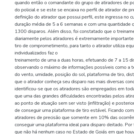
quando então o comandante do grupo de atiradores de pode
do policial e se este se encaixa no perfil de atirador de pr
definição do atirador que possui perfil, este ingressa no 
duração média de 5 a 6 semanas e com uma quantidade q
1300 disparos. Além disso, foi constatado que o treinam
diariamente pelos atiradores é extremamente importante
tiro de comprometimento, para tanto o atirador utiliza e
individualizados faz o
treinamento de uma a duas horas, efetuando de 7 a 15 di
observando o máximo de informações possíveis como a t
do vento, umidade, posição do sol, plataforma de tiro, dist
que o atirador conheça seu disparo nas mais diversas co
identificou-se que os atiradores são empregados em toda
que uma das grandes dificuldades encontradas pelos atir
ao ponto de atuação sem ser visto (infiltração) e posteri
de conseguir uma plataforma de tiro estável. Ficando co
atiradores de precisão que somente em 10% das ocorrênc
conseguir uma plataforma ideal para disparo deitado. Por
que não há nenhum caso no Estado de Goiás em que hou