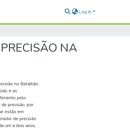
Log In
 PRECISÃO NA
precisão no Batalhão
oiás e as
etimento pelo
s de precisão, por
que estão em
irador de precisão
de um a dois anos,