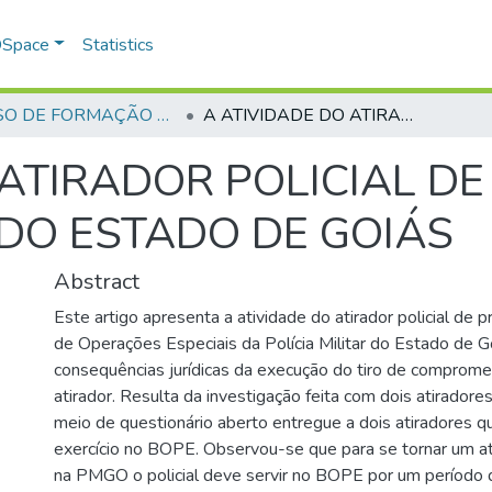
 DSpace
Statistics
CURSO DE FORMAÇÃO DE OFICIAIS - 42ª TURMA CFO – ASPIRANTES - 2015
A ATIVIDADE DO ATIRADOR POLICIAL DE PRECISÃO NA POLÍCIA MILITAR DO ESTADO DE GOIÁS
 ATIRADOR POLICIAL DE
 DO ESTADO DE GOIÁS
Abstract
Este artigo apresenta a atividade do atirador policial de 
de Operações Especiais da Polícia Militar do Estado de G
consequências jurídicas da execução do tiro de comprom
atirador. Resulta da investigação feita com dois atiradore
meio de questionário aberto entregue a dois atiradores 
exercício no BOPE. Observou-se que para se tornar um at
na PMGO o policial deve servir no BOPE por um período 