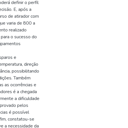
rá definir o perfil
ecisão. E, após a
curso de atirador com
ue varia de 800 a
ento realizado
 para o sucesso do
quipamentos
sparos e
emperatura, direção
ância, possibilitando
ndições. Também
s as ocorrências e
adores é a chegada
ormente a dificuldade
mprovado pelos
ias é possível
 fim, constatou-se
ve a necessidade da