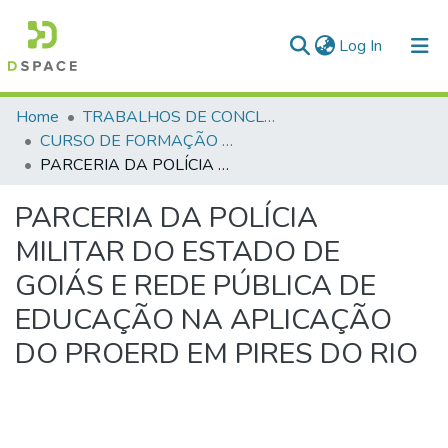
(current)
Log In
Communities & Collections
Home
TRABALHOS DE CONCLUSÃO DE CURSO - CFP (CURSO DE FORMAÇÃO DE PRAÇAS)
CURSO DE FORMAÇÃO DE PRAÇAS - CFP - 2018
All of DSpace
PARCERIA DA POLÍCIA MILITAR DO ESTADO DE GOIÁS E REDE PÚBLICA DE EDUCAÇÃO NA APLICAÇÃO DO PROERD EM PIRES DO RIO
Statistics
PARCERIA DA POLÍCIA
MILITAR DO ESTADO DE
GOIÁS E REDE PÚBLICA DE
EDUCAÇÃO NA APLICAÇÃO
DO PROERD EM PIRES DO RIO