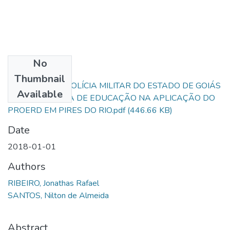
No
Files
Thumbnail
PARCERIA DA POLÍCIA MILITAR DO ESTADO DE GOIÁS
Available
E REDE PÚBLICA DE EDUCAÇÃO NA APLICAÇÃO DO
PROERD EM PIRES DO RIO.pdf
(446.66 KB)
Date
2018-01-01
Authors
RIBEIRO, Jonathas Rafael
SANTOS, Nilton de Almeida
Abstract