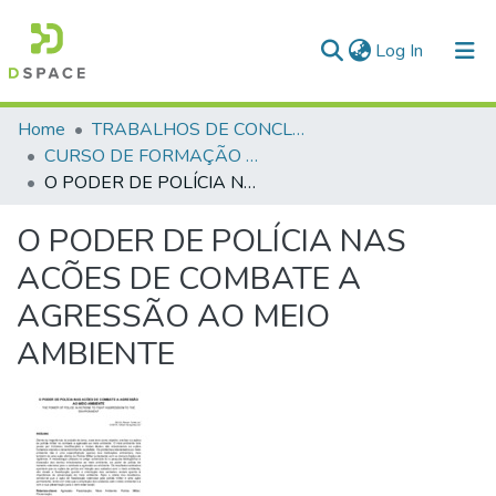
(current)
Log In
Communities & Collections
Home
TRABALHOS DE CONCLUSÃO DE CURSO - CFP (CURSO DE FORMAÇÃO DE PRAÇAS)
CURSO DE FORMAÇÃO DE PRAÇAS - CFP - 2018
All of DSpace
O PODER DE POLÍCIA NAS ACÕES DE COMBATE A AGRESSÃO AO MEIO AMBIENTE
Statistics
O PODER DE POLÍCIA NAS
ACÕES DE COMBATE A
AGRESSÃO AO MEIO
AMBIENTE