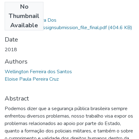
No
Files
Thumbnail
Wellington Ferreira Dos
Available
Santos_14923_assignsubmission_file_final.pdf
(404.6 KB)
Date
2018
Authors
Wellington Ferreira dos Santos
Eloise Paula Pereira Cruz
Abstract
Podemos dizer que a segurança pública brasileira sempre
enfrentou diversos problemas, nosso trabalho visa expor os
problemas relacionados ao apoio por parte do Estado,
quanto a formação dos policiais militares, e também o sobre
o cumprimento e validade dos direitos humanos dentro da