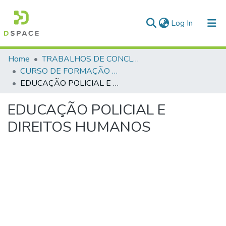
(current)
Log In
Communities & Collections
Home
TRABALHOS DE CONCLUSÃO DE CURSO - CFP (CURSO DE FORMAÇÃO DE PRAÇAS)
CURSO DE FORMAÇÃO DE PRAÇAS - CFP - 2018
All of DSpace
EDUCAÇÃO POLICIAL E DIREITOS HUMANOS
Statistics
EDUCAÇÃO POLICIAL E
DIREITOS HUMANOS