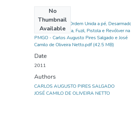
No
Files
Thumbnail
Normatização da Ordem Unida a pé, Desarmado
Available
Armado de Espada, Fuzil, Pistola e Revólver na
PMGO - Carlos Augusto Pires Salgado e José
Camilo de Oliveira Netto.pdf
(42.5 MB)
Date
2011
Authors
CARLOS AUGUSTO PIRES SALGADO
JOSÉ CAMILO DE OLIVEIRA NETTO