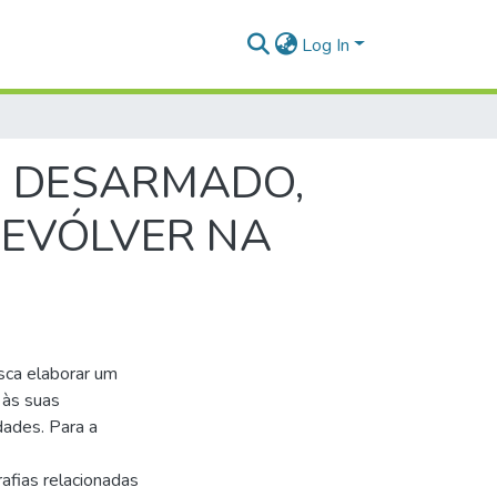
Log In
, DESARMADO,
 REVÓLVER NA
sca elaborar um
 às suas
dades. Para a
afias relacionadas