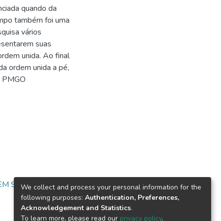
nciada quando da
campo também foi uma
squisa vários
resentarem suas
rdem unida. Ao final
a ordem unida a pé,
 na PMGO
 EM SEGURANÇA
We collect and process your personal information for the
following purposes:
Authentication, Preferences,
Acknowledgement and Statistics
.
To learn more, please read our
privacy policy
.