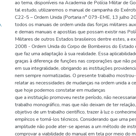
ao tema, disponíveis na Academia de Polícia Militar de 
tal estudo, utilizaremos o manual de campanha do Exército
C22-5 – Ordem Unida (Portaria n° 079-EME, 13 julho 20
,
todos os manuais de ordem unida das forças militares aux
e demais manuais e apostilas que possam existir nas Pol
Militares de outros Estados brasileiros dentre estes, a e
2008 - Ordem Unida do Corpo de Bombeiros do Estado d
que faz uma adaptação à sua realidade. Essa aplicabilidad
graças à diferença de funções nas corporações que não 
em sua integralidade, obrigando as instituições providen
nem sempre normatizadas. O presente trabalho mostrou-
relatar as necessidades de mudanças na ordem unida a ce
que hoje podemos constatar em mudanças
que a instituição promoveu neste período, não necessari
trabalho monográfico, mas que não deixam de ter relação,
objetivo de um trabalho científico, trazer à luz o conheci
empíricos e torná-los técnicos. Considerando que uma pe
amplitude não pode ater-se apenas a um método de inst
comprovar a viabilidade do manual em tela por meio do 