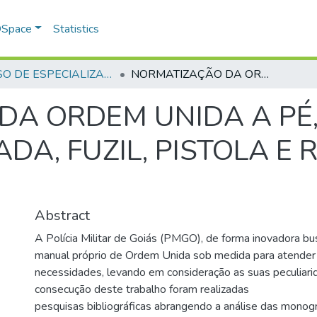
 DSpace
Statistics
CURSO DE ESPECIALIZAÇÃO EM GERENCIAMENTO EM SEGURANÇA PÚBLICA - CEGESP - 2011
NORMATIZAÇÃO DA ORDEM UNIDA A PÉ, DESARMADO, ARMADO DE ESPADA, FUZIL, PISTOLA E REVÓLVER NA PMGO
DA ORDEM UNIDA A PÉ
DA, FUZIL, PISTOLA E
Abstract
A Polícia Militar de Goiás (PMGO), de forma inovadora bu
manual próprio de Ordem Unida sob medida para atender
necessidades, levando em consideração as suas peculiari
consecução deste trabalho foram realizadas
pesquisas bibliográficas abrangendo a análise das monogr