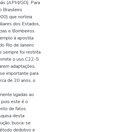
Goiás (APM/GO). Para
 Brasileiro
00) que norteia
iliares dos Estados,
ícias e Bombeiros
xemplo à apostila
o Rio de Janeiro
e sempre foi restrita
permite o uso C22-5
ciarem adaptações,
se importante para
rca de 20 anos, o
amente ligadas ao
 pois este é o
mento de fatos
squisa desta
rução, busca-se
método dedutivo e