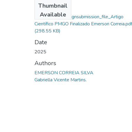
Files
Thumbnail
Emerson Correia
Available
Silva_76973_assignsubmission_file_Artigo
Científico PMGO Finalizado Emerson Correia.pd
(298.55 KB)
Date
2025
Authors
EMERSON CORREIA SILVA
Gabriella Vicente Martins.