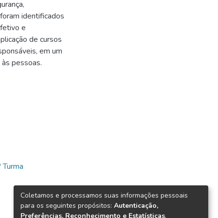
gurança,
foram identificados
etivo e
aplicação de cursos
responsáveis, em um
o às pessoas.
 Turma
Coletamos e processamos suas informações pessoais
para os seguintes propósitos:
Autenticação,
Preferências, Reconhecimento e Estatísticas
.