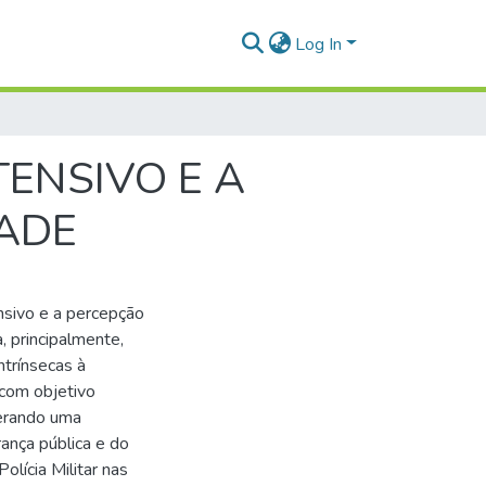
Log In
ENSIVO E A
ADE
nsivo e a percepção
, principalmente,
ntrínsecas à
com objetivo
 gerando uma
ança pública e do
lícia Militar nas