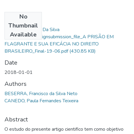
No
Files
Thumbnail
Francisco Beserra Da Silva
Available
Neto_10302_assignsubmission_file_A PRISÃO EM
FLAGRANTE E SUA EFICÁCIA NO DIREITO
BRASILEIRO_Final-19-06.pdf
(430.85 KB)
Date
2018-01-01
Authors
BESERRA, Francisco da Silva Neto
CANEDO, Paula Fernandes Teixeira
Abstract
O estudo do presente artigo cientifico tem como objetivo