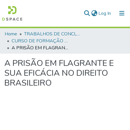
(current)
Log In
Communities & Collections
Home
TRABALHOS DE CONCLUSÃO DE CURSO - CFP (CURSO DE FORMAÇÃO DE PRAÇAS)
CURSO DE FORMAÇÃO DE PRAÇAS - CFP - 2018
All of DSpace
A PRISÃO EM FLAGRANTE E SUA EFICÁCIA NO DIREITO BRASILEIRO
Statistics
A PRISÃO EM FLAGRANTE E
SUA EFICÁCIA NO DIREITO
BRASILEIRO