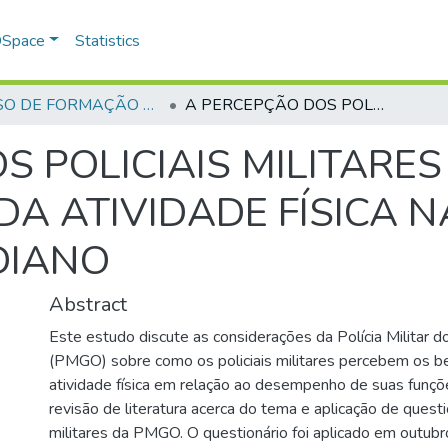
 DSpace
Statistics
CURSO DE FORMAÇÃO DE PRAÇAS - CFP - 2023
A PERCEPÇÃO DOS POLICIAIS MILITARES SOBRE AS CONTRIBUIÇÕES DA ATIVIDADE FÍSICA NA EXECUÇÃO DO TRABALHO COTIDIANO
S POLICIAIS MILITARES
DA ATIVIDADE FÍSICA 
DIANO
Abstract
Este estudo discute as considerações da Polícia Militar 
(PMGO) sobre como os policiais militares percebem os be
atividade física em relação ao desempenho de suas funçõe
revisão de literatura acerca do tema e aplicação de questio
militares da PMGO. O questionário foi aplicado em outub