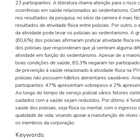
23 participantes. A literatura chama atenção para o risco
ocorrências em saúde relacionados ao sedentarismo. Co
nos resultados da pesquisa, no início da carreira é mais fá
resultados de atividade física entre policiais. Por outro, 
da atividade pode levar os policiais ao sedentarismo. A g
(80,6%) dos policiais afirmaram praticar atividade física
dos policiais que responderam que já sentiram alguma di
atividade em função do sedentarismo. Apesar de a maiori
boas condições de saúde, 85,3% negaram ter participad
de prevenção à saúde relacionado à atividade física na 
policiais não possuem hábitos alimentares saudáveis. An
participantes: 47% apresentam sobrepeso e 2% apresent
Ao longo do tempo de serviço policial vários fatores con
cuidados com a saúde sejam reduzidos. Por último, é fun
saúde dos policiais, seja física ou mental, com o ingress
qualidade de vida, visando apoiar a manutenção de níveis 
os membros da corporação.
Keywords