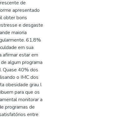
 crescente de
nforme apresentado
cil obter bons
o estresse e desgaste
rande maioria
 regularmente. 61,8%
ficuldade em sua
a afirmar estar em
o de algum programa
PM. Quase 40% dos
alisando o IMC dos
a obesidade grau I.
tribuem para que os
damental monitorar a
o de programas de
satisfatórios entre