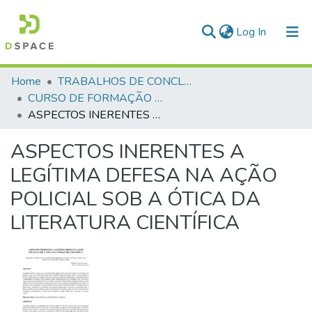
(current)
Log In
Communities & Collections
Home
TRABALHOS DE CONCLUSÃO DE CURSO - CFP (CURSO DE FORMAÇÃO DE PRAÇAS)
CURSO DE FORMAÇÃO DE PRAÇAS - CFP - 2018
All of DSpace
ASPECTOS INERENTES A LEGÍTIMA DEFESA NA AÇÃO POLICIAL SOB A ÓTICA DA LITERATURA CIENTÍFICA
Statistics
ASPECTOS INERENTES A
LEGÍTIMA DEFESA NA AÇÃO
POLICIAL SOB A ÓTICA DA
LITERATURA CIENTÍFICA