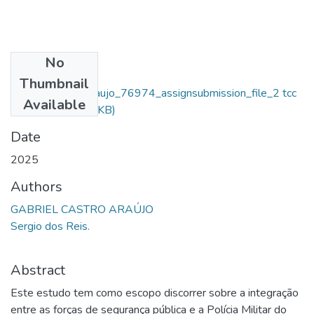
No
Files
Thumbnail
Gabriel Castro Araujo_76974_assignsubmission_file_2 tcc
Available
PDF.pdf
(352.91 KB)
Date
2025
Authors
GABRIEL CASTRO ARAÚJO
Sergio dos Reis.
Abstract
Este estudo tem como escopo discorrer sobre a integração
entre as forças de segurança pública e a Polícia Militar do