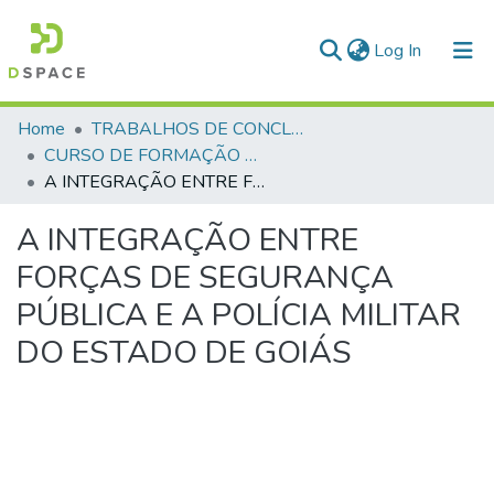
(current)
Log In
Communities & Collections
Home
TRABALHOS DE CONCLUSÃO DE CURSO - CFP (CURSO DE FORMAÇÃO DE PRAÇAS)
CURSO DE FORMAÇÃO DE PRAÇAS - CFP- 2025 - 2ª Turma
All of DSpace
A INTEGRAÇÃO ENTRE FORÇAS DE SEGURANÇA PÚBLICA E A POLÍCIA MILITAR DO ESTADO DE GOIÁS
Statistics
A INTEGRAÇÃO ENTRE
FORÇAS DE SEGURANÇA
PÚBLICA E A POLÍCIA MILITAR
DO ESTADO DE GOIÁS