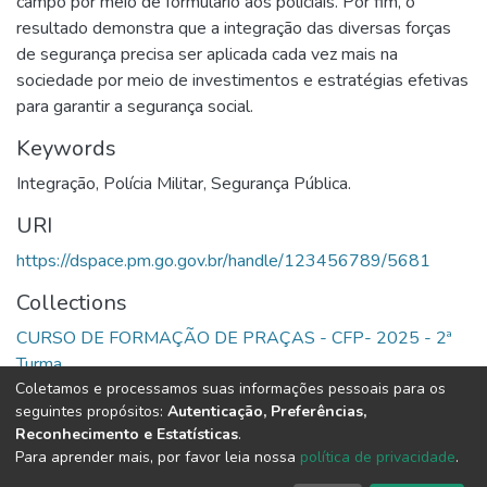
campo por meio de formulário aos policiais. Por fim, o
resultado demonstra que a integração das diversas forças
de segurança precisa ser aplicada cada vez mais na
sociedade por meio de investimentos e estratégias efetivas
para garantir a segurança social.
Keywords
Integração
,
Polícia Militar
,
Segurança Pública.
URI
https://dspace.pm.go.gov.br/handle/123456789/5681
Collections
CURSO DE FORMAÇÃO DE PRAÇAS - CFP- 2025 - 2ª
Turma
Coletamos e processamos suas informações pessoais para os
seguintes propósitos:
Autenticação, Preferências,
Full item page
Reconhecimento e Estatísticas
.
Para aprender mais, por favor leia nossa
política de privacidade
.
DSpace software
copyright © 2002-2026
LYRASIS