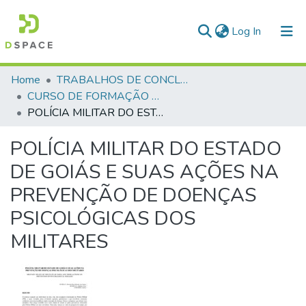
(current)
Log In
Communities & Collections
Home
TRABALHOS DE CONCLUSÃO DE CURSO - CFP (CURSO DE FORMAÇÃO DE PRAÇAS)
CURSO DE FORMAÇÃO DE PRAÇAS - CFP - 2018
All of DSpace
POLÍCIA MILITAR DO ESTADO DE GOIÁS E SUAS AÇÕES NA PREVENÇÃO DE DOENÇAS PSICOLÓGICAS DOS MILITARES
Statistics
POLÍCIA MILITAR DO ESTADO
DE GOIÁS E SUAS AÇÕES NA
PREVENÇÃO DE DOENÇAS
PSICOLÓGICAS DOS
MILITARES