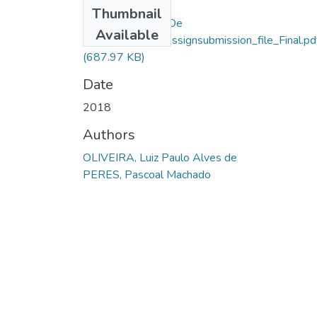
Files
Thumbnail
Luiz Paulo Alves De
Available
Oliveira_14679_assignsubmission_file_Final.pd
(687.97 KB)
Date
2018
Authors
OLIVEIRA, Luiz Paulo Alves de
PERES, Pascoal Machado