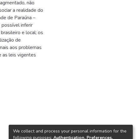
fragmentado, não
ociar a realidade do
dade de Paraúna –
possível inferir
rasileiro e local; os
lização de
onais aos problemas
 as leis vigentes
We collect and process your personal information for the
following purposes:
Authentication, Preferences,