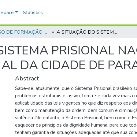
 DSpace
Statistics
CURSO DE FORMAÇÃO DE PRAÇAS - CFP - 2018
A SITUAÇÃO DO SISTEMA PRISIONAL NACIONAL E DO SISTEMA PRISIONAL DA CIDADE DE PARAUNA – GOIÁS
SISTEMA PRISIONAL NA
NAL DA CIDADE DE PAR
Abstract
Sabe-se, atualmente, que o Sistema Prisional brasileiro s
problemas estruturais e, assim, torna-se cada vez mais c
aplicabilidade das leis vigentes no que diz respeito aos d
bem como manutenção da ordem, bem comum e diminuição
violência. No entanto, o Sistema Prisional, bem como o 
esquecer os princípios da dignidade humana, para que to
tenham garantia de situações adequadas até que sua cond