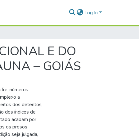
Log In
CIONAL E DO
AUNA – GOIÁS
ofre inúmeros
omplexo a
ireitos dos detentos,
 dos índices de
Estado acabam por
dos os presos
ição seja julgada,