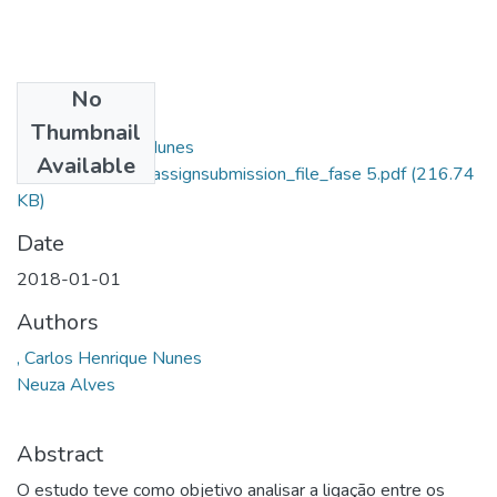
No
Files
Thumbnail
Carlos Henrique Nunes
Available
Gouveia_14657_assignsubmission_file_fase 5.pdf
(216.74
KB)
Date
2018-01-01
Authors
, Carlos Henrique Nunes
Neuza Alves
Abstract
O estudo teve como objetivo analisar a ligação entre os