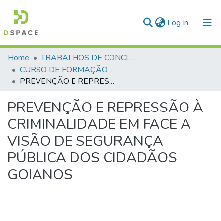
(current)
Log In
Communities & Collections
Home
TRABALHOS DE CONCLUSÃO DE CURSO - CFP (CURSO DE FORMAÇÃO DE PRAÇAS)
CURSO DE FORMAÇÃO DE PRAÇAS - CFP - 2023
All of DSpace
PREVENÇÃO E REPRESSÃO À CRIMINALIDADE EM FACE A VISÃO DE SEGURANÇA PÚBLICA DOS CIDADÃOS GOIANOS
Statistics
PREVENÇÃO E REPRESSÃO À
CRIMINALIDADE EM FACE A
VISÃO DE SEGURANÇA
PÚBLICA DOS CIDADÃOS
GOIANOS