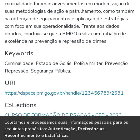
criminalidade foram os investimentos em modernizaçao de
suas metodologias de ação e patrulhamento, como também
na obtenção de equipamentos e aplicação de estratégias
com foco em sua operacionalidade. Frente aos dados
obtidos, concluiu-se que a PMGO realiza um trabalho de
excelência na prevenção e repressão de crimes.
Keywords
Criminalidade
,
Estado de Goiás
,
Polícia Militar
,
Prevenção
Repressão
,
Segurança Pública.
URI
https://dspace.pm.go.gov.br/handle/123456789/2631
Collections
CURSO DE FORMAÇÃO DE PRAÇAS - CFP - 2023
Coletamos e processamos suas informações pessoais para os
seguintes propósitos:
Autenticação, Preferências,
Full item page
Reconhecimento e Estatísticas
.