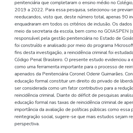
penitenciária que completaram o ensino médio no Colégio
2019 a 2022. Para essa pesquisa, selecionou-se previ
reeducandos, visto que, deste número total, apenas 90 in
enquadraram em todos os critérios de inclusão. Os dados
meio da secretaria da escola, bem como no GOIASPEN (
responsável pela gestão penitenciária no Estado de Goiá
foi construído e analisado por meio do programa Microsoft
fins desta investigação, a reincidência criminal foi estuda
Código Penal Brasileiro. O presente estudo evidenciou a
como uma ferramenta importante para o processo de rein
apenados da Penitenciária Coronel Odenir Guimarães. Con
educação formal constituir um direito do privado de libe
ser considerada como um fator contributivo para a reduçã
reincidência criminal. Diante do déficit de pesquisas anal
educação formal nas taxas de reincidência criminal de ap
importância da avaliação de políticas públicas como essa 
reintegração social, sugere-se que mais estudos sejam r
perspectiva.