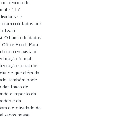
, no período de
amente 117
divíduos se
 foram coletados por
software
s). O banco de dados
 Office Excel. Para
da tendo em vista o
 educação formal
tegração social dos
clui-se que além da
rdade, também pode
o das taxas de
isando o impacto da
enados e da
para a efetividade da
ealizados nessa