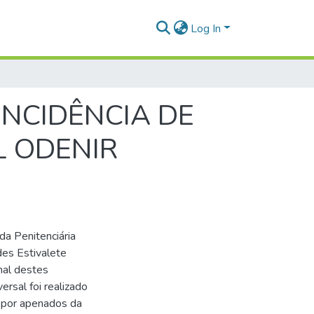
Log In
NCIDÊNCIA DE
L ODENIR
da Penitenciária
des Estivalete
inal destes
rsal foi realizado
a por apenados da