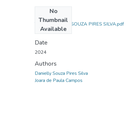
No
Files
Thumbnail
TCC - DANIELLY SOUZA PIRES SILVA.pdf
Available
(358.14 KB)
Date
2024
Authors
Danielly Souza Pires Silva
Joara de Paula Campos