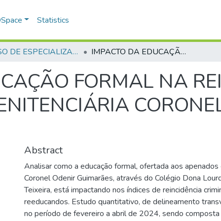
 DSpace
Statistics
CURSO DE ESPECIALIZAÇÃO EM GERENCIAMENTO EM SEGURANÇA PÚBLICA - CEGESP - 2024
IMPACTO DA EDUCAÇÃO FORMAL NA REINCIDÊNCIA DE APENADOS DA PENITENCIÁRIA CORONEL ODENIR GUIMARÃES
CAÇÃO FORMAL NA REI
ENITENCIÁRIA CORONE
Abstract
Analisar como a educação formal, ofertada aos apenados 
Coronel Odenir Guimarães, através do Colégio Dona Lour
Teixeira, está impactando nos índices de reincidência crim
reeducandos. Estudo quantitativo, de delineamento transve
no período de fevereiro a abril de 2024, sendo compost