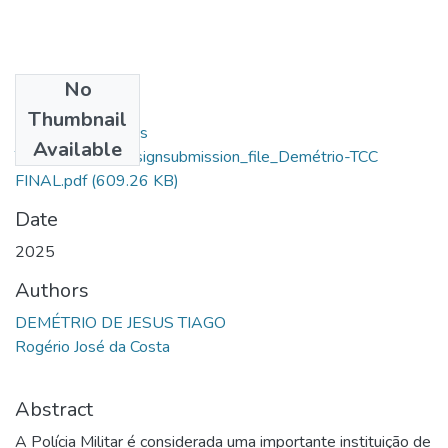
No
Files
Thumbnail
Demétrio De Jesus
Available
Tiago_77011_assignsubmission_file_Demétrio-TCC
FINAL.pdf
(609.26 KB)
Date
2025
Authors
DEMÉTRIO DE JESUS TIAGO
Rogério José da Costa
Abstract
A Polícia Militar é considerada uma importante instituição de