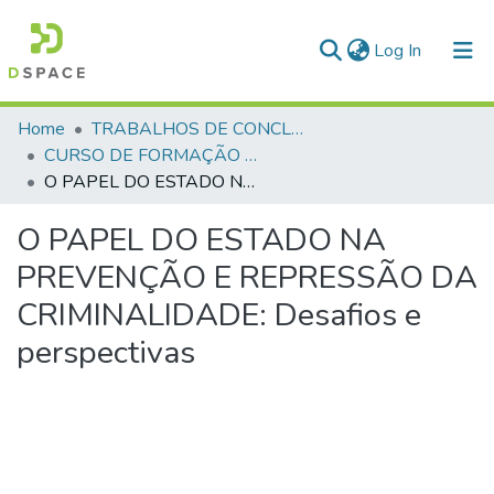
(current)
Log In
Communities & Collections
Home
TRABALHOS DE CONCLUSÃO DE CURSO - CFP (CURSO DE FORMAÇÃO DE PRAÇAS)
CURSO DE FORMAÇÃO DE PRAÇAS - CFP- 2025 - 2ª Turma
All of DSpace
O PAPEL DO ESTADO NA PREVENÇÃO E REPRESSÃO DA CRIMINALIDADE: Desafios e perspectivas
Statistics
O PAPEL DO ESTADO NA
PREVENÇÃO E REPRESSÃO DA
CRIMINALIDADE: Desafios e
perspectivas