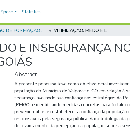
 DSpace
Statistics
CURSO DE FORMAÇÃO DE PRAÇAS - CFP - 2024
VITIMIZAÇÃO, MEDO E INSEGURANÇA NO MUNICÍPIO DO VALPARAÍSO DE GOIÁS
EDO E INSEGURANÇA NO
GOIÁS
Abstract
A presente pesquisa teve como objetivo geral investigar
população do Município de Valparaíso-GO em relação à s
segurança, avaliando sua confiança nas estratégias da Polí
(PMGO) e identificando medidas concretas para fortalecer 
prevenir roubos e restabelecer a confiança da população n
responsáveis pela segurança pública. A metodologia da pe
de levantamento da percepção da população sobre a sen