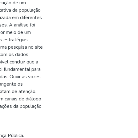
icação de um
ativa da população
lizada em diferentes
es. A análise foi
por meio de um
s estratégias
ma pesquisa no site
 com os dados
vel concluir que a
oi fundamental para
das. Ouvir as vozes
rangente os
sitam de atenção.
m canais de diálogo
pações da população
ça Pública.