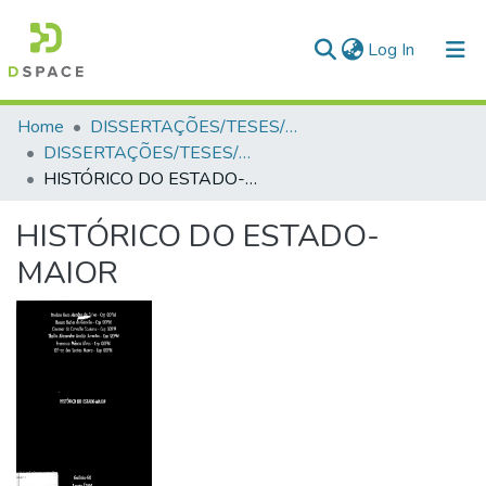
(current)
Log In
Communities & Collections
Home
DISSERTAÇÕES/TESES/MONOGRAFIAS
DISSERTAÇÕES/TESES/MONOGRAFIAS
All of DSpace
HISTÓRICO DO ESTADO-MAIOR
Statistics
HISTÓRICO DO ESTADO-
MAIOR